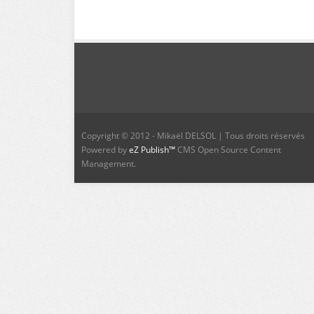
Copyright © 2012 - Mikaël DELSOL | Tous droits réservés
Powered by
eZ Publish™
CMS Open Source Content
Management.