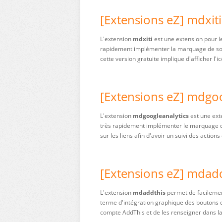
[Extensions eZ] mdxiti
L'extension
mdxiti
est une extension pour l
rapidement implémenter la marquage de son si
cette version gratuite implique d'afficher l'
[Extensions eZ] mdgoo
L'extension
mdgoogleanalytics
est une ext
très rapidement implémenter le marquage de s
sur les liens afin d'avoir un suivi des action
[Extensions eZ] mdad
L'extension
mdaddthis
permet de facilemen
terme d'intégration graphique des boutons de
compte AddThis et de les renseigner dans la c