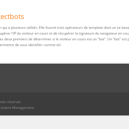
tectbots
 qui a plusieurs utilités. Elle fournit trois opérateurs de template dont un se bas
rer l'IP du visiteur en cours et de récupérer la signature du navigateur en cours
es deux premiers de déterminer si le visiteur en cours est un "bot". Un "bot" es
permettre de vous identifier comme tel.
oits réservés
Content Management.