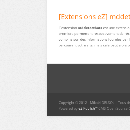
[Extensions eZ] mdde
L'extension
mddetectbots
est une extension
premiers permettent respectivement de récupé
combinaison des informations fournies par l
parcourant votre site, mais cela peut alors 
Copyright © 2012 - Mikaël DELSOL | Tous dr
Powered by
eZ Publish™
CMS Open Source 