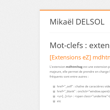
Mikaël DELSOL
Mot-clefs : exte
[Extensions eZ] mdht
L'extension
mdhtmltag
est une extension p
majeure, elle permet de prendre en charge 
fréquents sont entre autres :
href="_self" : chaîne de caractères vid
href="_blank" : onclick="window.open(th
<u>[...]</u> : <span class="underline">
etc