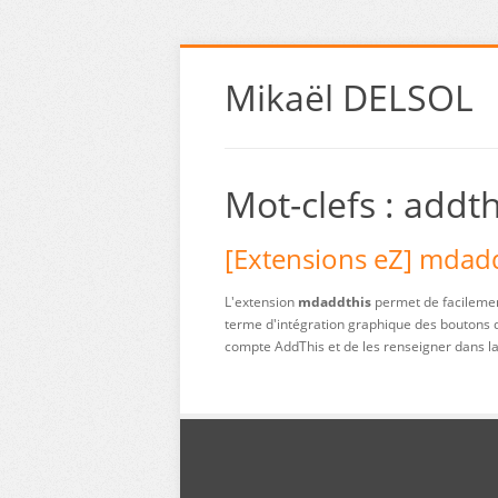
Mikaël DELSOL
Mot-clefs : addth
[Extensions eZ] mdad
L'extension
mdaddthis
permet de facilemen
terme d'intégration graphique des boutons de
compte AddThis et de les renseigner dans la c