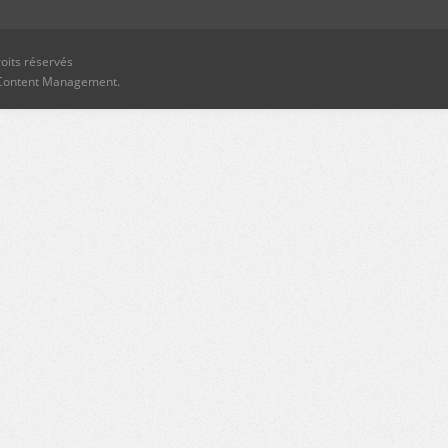
oits réservés
Content Management.