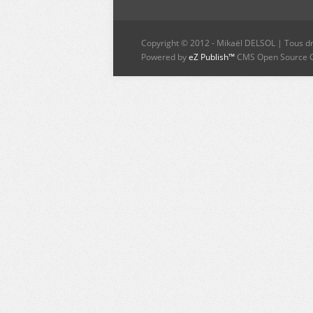
Copyright © 2012 - Mikaël DELSOL | Tous dr
Powered by
eZ Publish™
CMS Open Source 