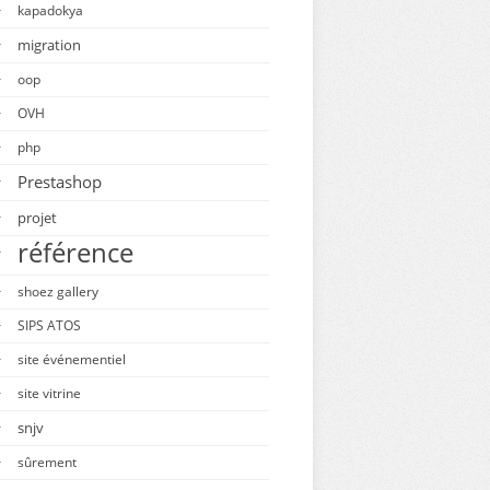
kapadokya
migration
oop
OVH
php
Prestashop
projet
référence
shoez gallery
SIPS ATOS
site événementiel
site vitrine
snjv
sûrement