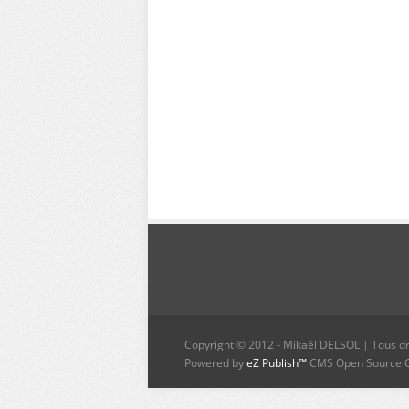
Copyright © 2012 - Mikaël DELSOL | Tous dr
Powered by
eZ Publish™
CMS Open Source 