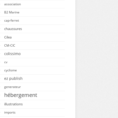
association
B2 Marine
cap-ferret
chaussures
Cilea
CM-CIC
colissimo
cv
cyclisme
ez publish
generateur
hébergement
illustrations
imports