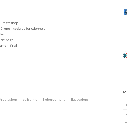
te Prestashop
ifférents modules fonctionnels
ter
s de page
ement final
MO
Prestashop
colissimo
hébergement
illustrations