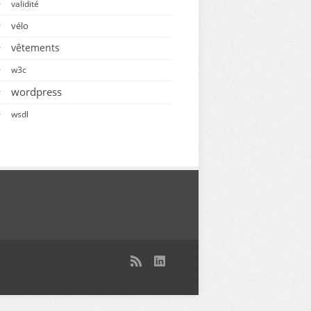
validité
vélo
vêtements
w3c
wordpress
wsdl